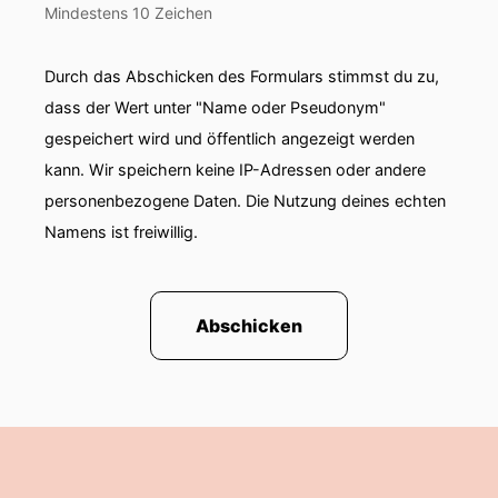
erlangte Strate als Verteidiger von Monika
Mindestens 10 Zeichen
Weimar in einem Fall, der von Mitte den
neunzehntundachzigen Jahren die Republik
Durch das Abschicken des Formulars stimmst du zu,
erschütterte.
dass der Wert unter "Name oder Pseudonym"
00:01:33: Es ging um den Mord an den beiden
gespeichert wird und öffentlich angezeigt werden
Weimar-Töchtern Melanie und Karola.
kann. Wir speichern keine IP-Adressen oder andere
personenbezogene Daten. Die Nutzung deines echten
00:01:38: Das ist inzwischen vierzig Jahre her
Namens ist freiwillig.
und der Fall beschäftigt meinen Gast bis heute
oder besser gesagt er beschäftigt ihn wieder
weil es nämlich neue Erkenntnisse gibt.
Abschicken
00:01:48: welche das sind?
00:01:48: darüber möchte ich mit ihm sprechen.
00:01:50: herzlich willkommen Gerhard Strate.
00:01:53: gerne