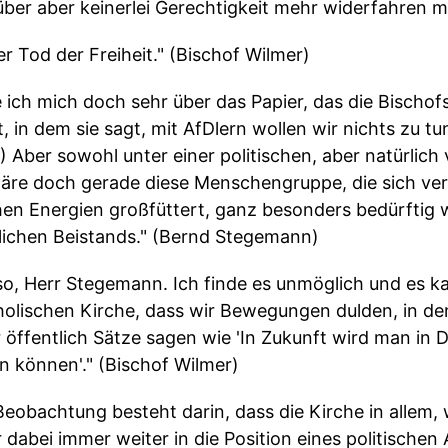
er aber keinerlei Gerechtigkeit mehr widerfahren 
er Tod der Freiheit." (Bischof Wilmer)
ich mich doch sehr über das Papier, das die Bischo
, in dem sie sagt, mit AfDlern wollen wir nichts zu t
 Aber sowohl unter einer politischen, aber natürlich v
wäre doch gerade diese Menschengruppe, die sich verh
hen Energien großfüttert, ganz besonders bedürftig 
tlichen Beistands." (Bernd Stegemann)
so, Herr Stegemann. Ich finde es unmöglich und es kan
holischen Kirche, dass wir Bewegungen dulden, in den
öffentlich Sätze sagen wie 'In Zukunft wird man in 
 können'." (Bischof Wilmer)
eobachtung besteht darin, dass die Kirche in allem, w
ber dabei immer weiter in die Position eines politischen